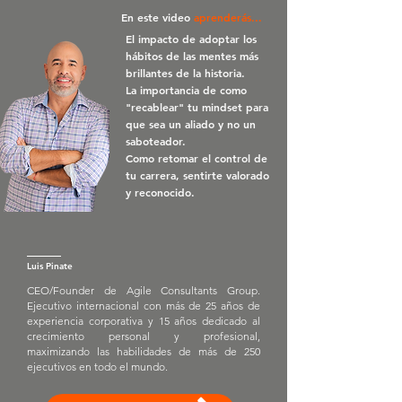
En este video
aprenderás...
El impacto de adoptar los
hábitos de las mentes más
brillantes de la historia.
La importancia de como
"recablear" tu mindset para
que sea un aliado y no un
saboteador.
Como retomar el control de
tu carrera, sentirte valorado
y reconocido.
Luis Pinate
CEO/Founder de Agile Consultants Group.
Ejecutivo internacional con más de 25 años de
experiencia corporativa y 15 años dedicado al
crecimiento personal y profesional,
maximizando las habilidades de más de 250
ejecutivos en todo el mundo.