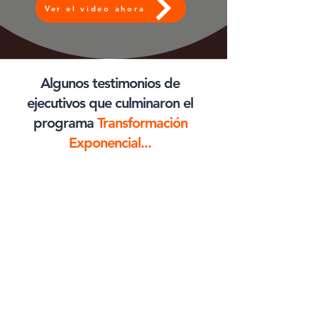
Ver el video ahora
Algunos testimonios de
ejecutivos que culminaron el
programa
Transformación
Exponencial...
Lourdes Montero, CA
"Nunca pensé que cambiando mis hábitos
cambiaría mi vida de esta manera. He
sido promovida a Gerente General de
Compras."