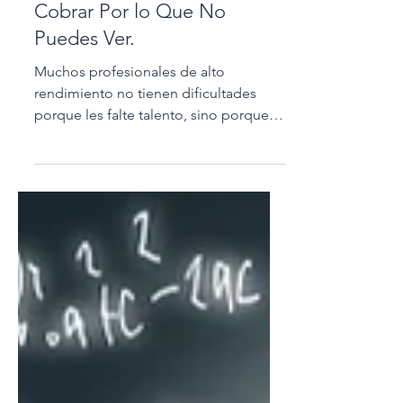
Reconocimiento del Valor
Profesional: No Puedes
Cobrar Por lo Que No
Puedes Ver.
Muchos profesionales de alto
rendimiento no tienen dificultades
porque les falte talento, sino porque
no reconocen con claridad el valor que
ya aportan. En este artículo, Luis Pinate
explica por qué el reconocimiento del
valor profesional es el primer paso
para monetizar tu experiencia y cómo
identificar tus fortalezas únicas te
permite posicionarte, diferenciarte y
comunicar tu valor con mayor
confianza.