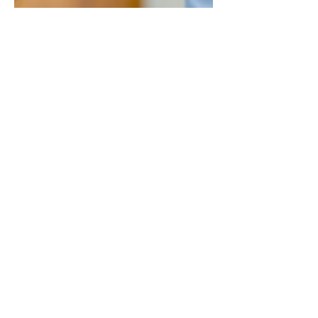
Luis Pinate
8 ene 2025
6 min de lectura
transformacion exponencial
Mentalidad