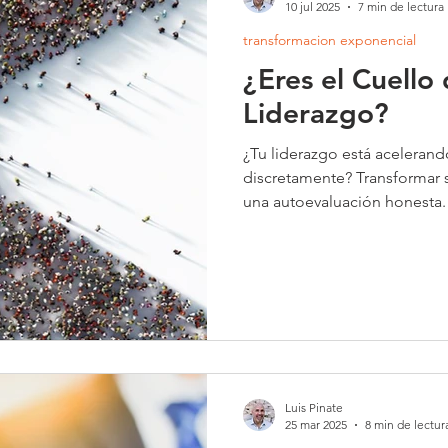
10 jul 2025
7 min de lectura
transformacion exponencial
¿Eres el Cuello 
Liderazgo?
¿Tu liderazgo está acelerand
discretamente? Transformar 
una autoevaluación honesta
de botella a un gran avance
fomentando la adaptabilidad
crecimiento marca la pauta pa
liderazgo?
Luis Pinate
25 mar 2025
8 min de lectur