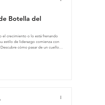
de Botella del
o el crecimiento o lo está frenando
su estilo de liderazgo comienza con
. Descubre cómo pasar de un cuello
 empoderando a tu equipo,
 y liderando con el ejemplo. Tu
ra el suyo. ¿Listo para transformar su
a