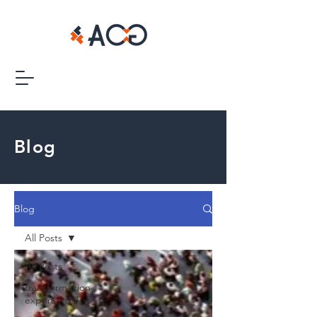
Blog
Blog
All Posts
All Posts
transformacion
exponencial