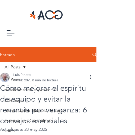
Entrada
All Posts
Luis Pinate
All Posts
19 feb 2025
8 min de lectura
Cómo mejorar el espíritu
transformacion exponencial
de equipo y evitar la
Liderazgo
renuncia por venganza: 6
Mentalidad & Maestría Personal
consejos esenciales
Estrategias y Crecimiento
Actualizado:
28 may 2025
vision