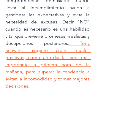
comprometerse demasiado puede 
llevar al incumplimiento ayuda a 
gestionar las expectativas y evita la 
necesidad de excusas. Decir "NO" 
cuando es necesario es una habilidad 
vital que previene promesas irrealistas y 
decepciones posteriores.
 Tony 
Schwartz sugiere crear rituales 
positivos, como abordar la tarea más 
importante a primera hora de la 
mañana, para superar la tendencia a 
evitar la incomodidad y tomar mejores 
decisiones.
El compromiso con la calidad y la 
entrega puntual es otra estrategia para 
evitar las excusas. Al centrarte en 
entregar tu mejor trabajo a tiempo, 
mantienes la confianza y el respeto de 