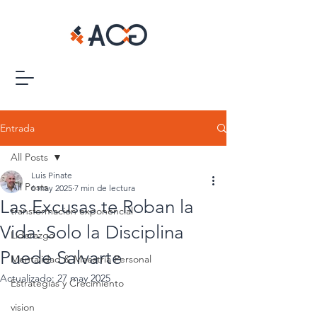
Entrada
All Posts
Luis Pinate
All Posts
6 may 2025
7 min de lectura
Las Excusas te Roban la
transformacion exponencial
Vida: Solo la Disciplina
Liderazgo
Puede Salvarte
Mentalidad & Maestría Personal
Actualizado:
27 may 2025
Estrategias y Crecimiento
vision