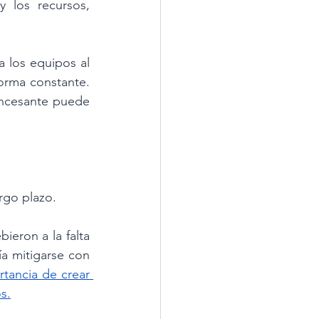
 los recursos, 
 los equipos al 
orma constante. 
incesante puede 
rgo plazo.
eron a la falta 
 mitigarse con 
tancia de crear 
s.