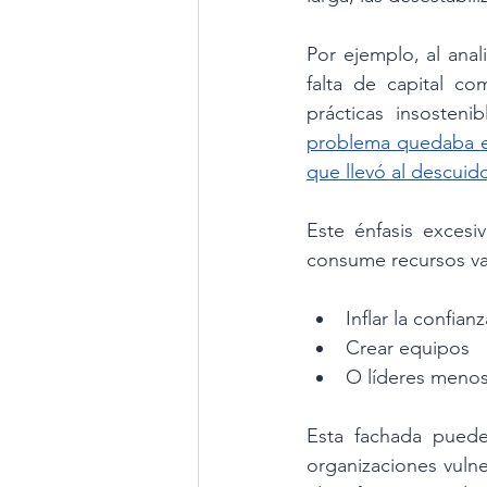
Por ejemplo, al anali
falta de capital co
prácticas insosten
problema quedaba en
que llevó al descuido
Este énfasis excesi
consume recursos val
Inflar la confianz
Crear equipos
O líderes menos 
Esta fachada puede
organizaciones vulner