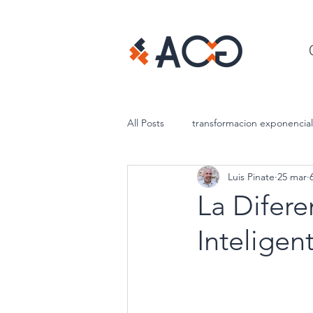
All Posts
transformacion exponencial
Luis Pinate
25 mar
liderazgo
La Difere
Intelige