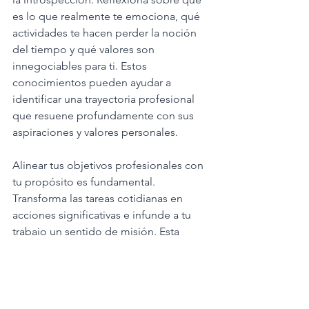
es lo que realmente te emociona, qué 
actividades te hacen perder la noción 
del tiempo y qué valores son 
innegociables para ti. Estos 
conocimientos pueden ayudar a 
identificar una trayectoria profesional 
que resuene profundamente con sus 
aspiraciones y valores personales.
Alinear tus objetivos profesionales con 
tu propósito es fundamental. 
Transforma las tareas cotidianas en 
acciones significativas e infunde a tu 
trabajo un sentido de misión. Esta 
alineación fomenta la resiliencia, 
permitiéndote superar reveses y 
obstáculos con una visión clara del 
panorama general.