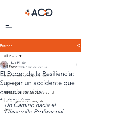
Entrada
All Posts
Luis Pinate
All Posts
1 oct 2024
7 min de lectura
El Poder de la Resiliencia:
transformacion exponencial
Superar un accidente que
Liderazgo
cambia la vida
Mentalidad & Maestría Personal
Actualizado:
25 mar
Estrategias y Crecimiento
Un Camino hacia el 
vision
Desarrollo Profesional.